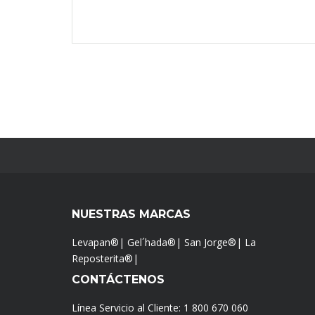
NUESTRAS MARCAS
Levapan®
|
Gel´hada®
|
San Jorge®
|
La
Reposterita®
|
CONTÁCTENOS
Línea Servicio al Cliente:
1 800 670 060