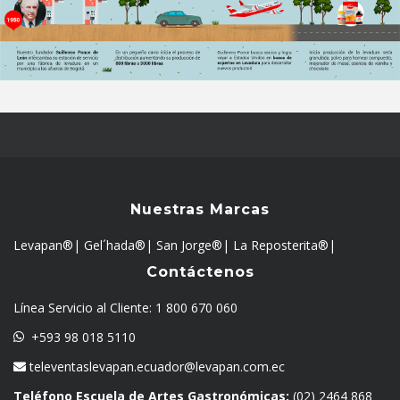
Nuestras Marcas
Levapan®
|
Gel´hada®
|
San Jorge®
|
La Reposterita®
|
Contáctenos
Línea Servicio al Cliente:
1 800 670 060
+593 98 018 5110
televentaslevapan.ecuador@levapan.com.ec
Teléfono Escuela de Artes Gastronómicas:
(02) 2464 868