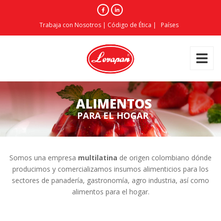
Trabaja con Nosotros
|
Código de Ética
|
Países
ALIMENTOS
P
A
R
A
E
L
H
O
G
A
R
Somos una empresa
multilatina
de origen colombiano dónde
producimos y comercializamos insumos alimenticios para los
sectores de panadería, gastronomía, agro industria, así como
alimentos para el hogar.