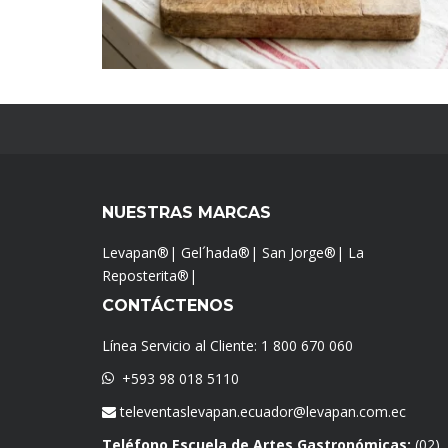
NUESTRAS MARCAS
Levapan®
|
Gel´hada®
|
San Jorge®
|
La
Reposterita®
|
CONTÁCTENOS
Línea Servicio al Cliente:
1 800 670 060
+593 98 018 5110
televentaslevapan.ecuador@levapan.com.ec
Teléfono Escuela de Artes Gastronómicas:
(02)