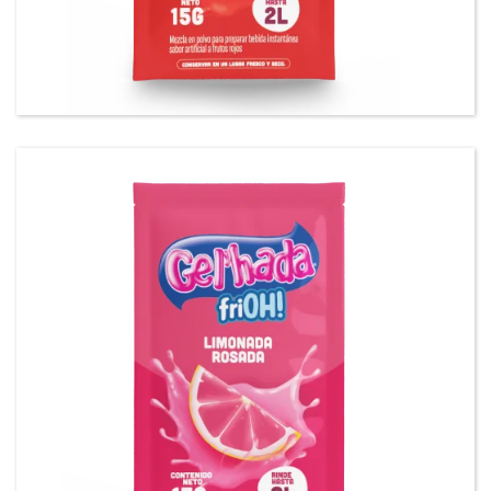
Gel’hada FriOH Refresco sabor a frutos rojos.