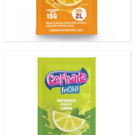
Gel’hada FriOH Refresco sabor a naranja