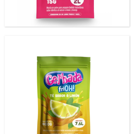
Gel’hada FriOH Refresco sabor a Limonada
Rosada.