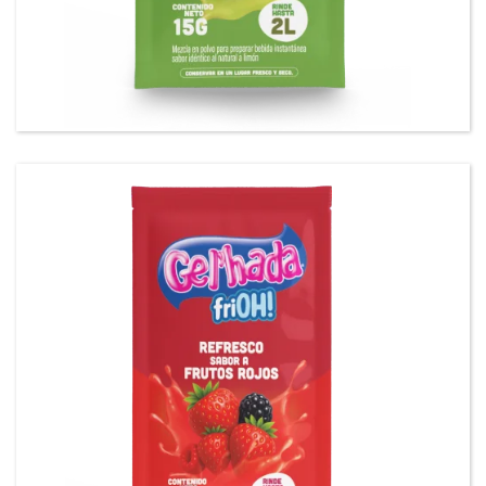
Gel’hada FriOH Refresco sabor a limón