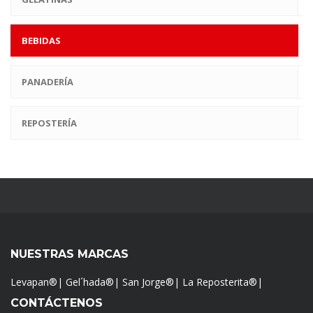
BEBIDAS
PANADERÍA
REPOSTERÍA
NUESTRAS MARCAS
Levapan®
|
Gel´hada®
|
San Jorge®
|
La Reposterita®
|
CONTÁCTENOS