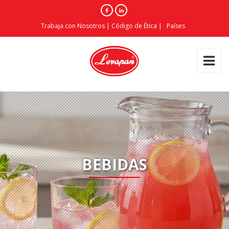
Trabaja con Nosotros
|
Código de Ética
|
Países
BEBIDAS