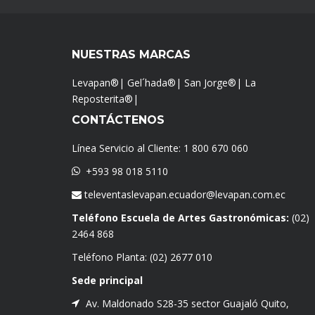
NUESTRAS MARCAS
Levapan®
|
Gel´hada®
|
San Jorge®
|
La
Reposterita®
|
CONTÁCTENOS
Línea Servicio al Cliente:
1 800 670 060
+593 98 018 5110
televentaslevapan.ecuador@levapan.com.ec
Teléfono Escuela de Artes Gastronómicas:
(02)
2464 868
Teléfono Planta:
(02) 2677 010
Sede principal
Av. Maldonado S28-35 sector Guajaló Quito,