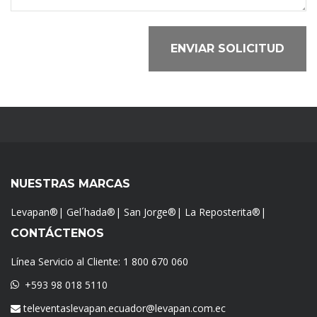
ENVIAR SOLICITUD
NUESTRAS MARCAS
Levapan®
|
Gel´hada®
|
San Jorge®
|
La Reposterita®
|
CONTÁCTENOS
Línea Servicio al Cliente:
1 800 670 060
+593 98 018 5110
televentaslevapan.ecuador@levapan.com.ec