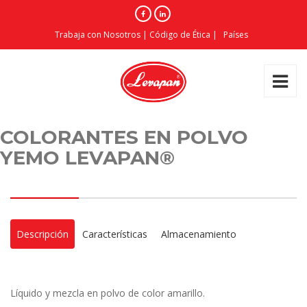
Trabaja con Nosotros
|
Código de Ética
|
Países
COLORANTES EN POLVO
YEMO LEVAPAN®
Descripción
Características
Almacenamiento
Líquido y mezcla en polvo de color amarillo.