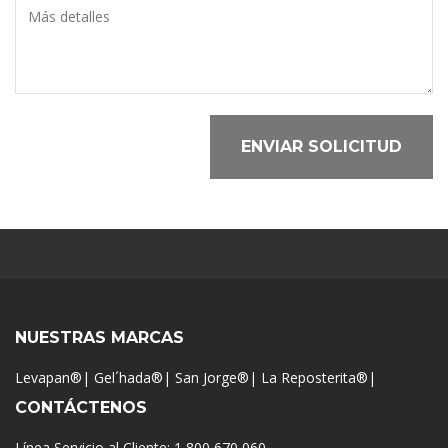
ENVIAR SOLICITUD
NUESTRAS MARCAS
Levapan®
|
Gel´hada®
|
San Jorge®
|
La Reposterita®
|
CONTÁCTENOS
Línea Servicio al Cliente:
1 800 670 060