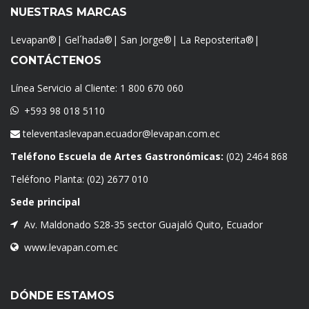
NUESTRAS MARCAS
Levapan®
|
Gel´hada®
|
San Jorge®
|
La Reposterita®
|
CONTÁCTENOS
Línea Servicio al Cliente:
1 800 670 060
+593 98 018 5110
televentaslevapan.ecuador@levapan.com.ec
Teléfono Escuela de Artes Gastronómicas:
(02) 2464 868
Teléfono Planta:
(02) 2677 010
Sede principal
Av. Maldonado S28-35 sector Guajaló Quito, Ecuador
www.levapan.com.ec
DÓNDE ESTAMOS