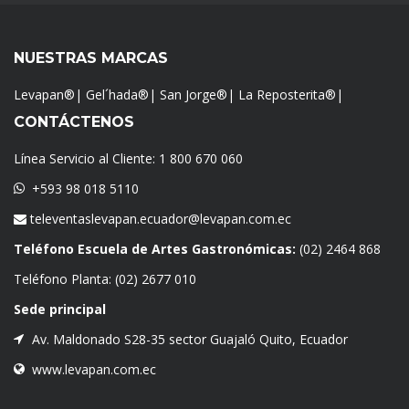
NUESTRAS MARCAS
Levapan®
|
Gel´hada®
|
San Jorge®
|
La Reposterita®
|
CONTÁCTENOS
Línea Servicio al Cliente:
1 800 670 060
+593 98 018 5110
televentaslevapan.ecuador@levapan.com.ec
Teléfono Escuela de Artes Gastronómicas:
(02) 2464 868
Teléfono Planta:
(02) 2677 010
Sede principal
Av. Maldonado S28-35 sector Guajaló Quito, Ecuador
www.levapan.com.ec