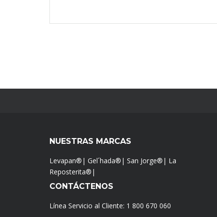
NUESTRAS MARCAS
Levapan®
|
Gel´hada®
|
San Jorge®
|
La
Reposterita®
|
CONTÁCTENOS
Línea Servicio al Cliente:
1 800 670 060