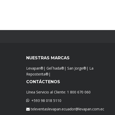
NUESTRAS MARCAS
Levapan®
|
Gel´hada®
|
San Jorge®
|
La
Reposterita®
|
CONTÁCTENOS
Línea Servicio al Cliente:
1 800 670 060
+593 98 018 5110
televentaslevapan.ecuador@levapan.com.ec