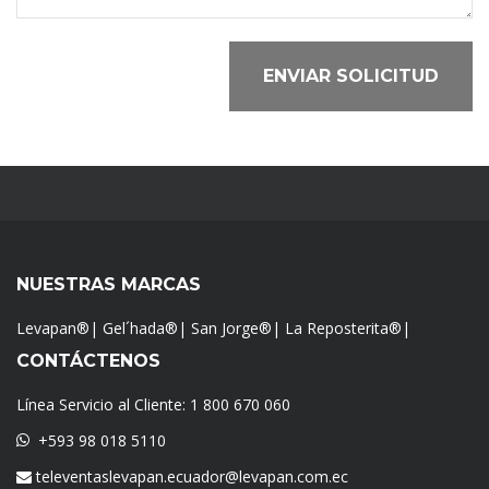
ENVIAR SOLICITUD
NUESTRAS MARCAS
Levapan®
|
Gel´hada®
|
San Jorge®
|
La Reposterita®
|
CONTÁCTENOS
Línea Servicio al Cliente:
1 800 670 060
+593 98 018 5110
televentaslevapan.ecuador@levapan.com.ec