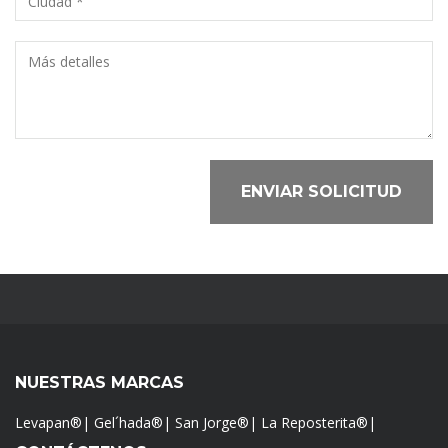
ENVIAR SOLICITUD
NUESTRAS MARCAS
Levapan®
|
Gel´hada®
|
San Jorge®
|
La Reposterita®
|