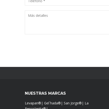
NUESTRAS MARCAS
Levapan®
|
Gel´hada®
|
San Jorge®
|
La
Reposterita®
|