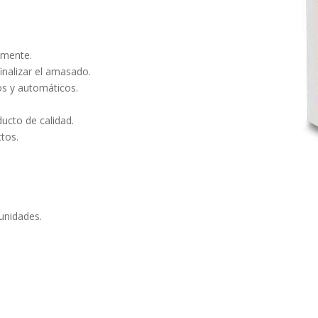
amente.
finalizar el amasado.
s y automáticos.
.
ucto de calidad.
tos.
unidades.