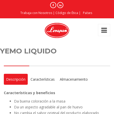
Trabaja con Nosotros
|
Código de Ética
|
Países
YEMO LIQUIDO
Descripción
Características
Almacenamiento
Características y beneficios
Da buena coloración a la masa
Da un aspecto agradable al pan de huevo
No cambia el sabor original del producto elaborado