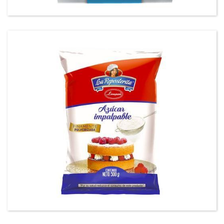
Azúcar impalpable La Reposterita®500gr