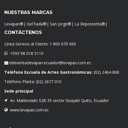
NUESTRAS MARCAS
Levapan®
|
Gel´hada®
|
San Jorge®
|
La Reposterita®
|
CONTÁCTENOS
Línea Servicio al Cliente:
1 800 670 060
+593 98 018 5110
televentaslevapan.ecuador@levapan.com.ec
Teléfono Escuela de Artes Gastronómicas:
(02) 2464 868
Teléfono Planta:
(02) 2677 010
Sede principal
Av. Maldonado S28-35 sector Guajaló Quito, Ecuador
www.levapan.com.ec