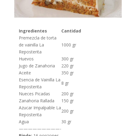
Ingredientes
Cantidad
Premezcla de torta
de vainilla La
1000 gr
Reposterita
Huevos
300 gr
Jugo de Zanahoria
220 gr
Aceite
350 gr
Esencia de Vainilla La
8 gr
Reposterita
Nueces Picadas
200 gr
Zanahoria Rallada
150 gr
Azucar Impalpable La
200 gr
Reposterita
Agua
30 gr
—————————-
Rinde:
16 porciones