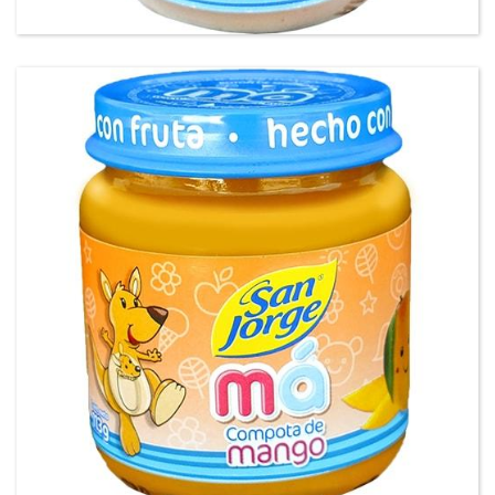
Compota Mango San Jorge® má®