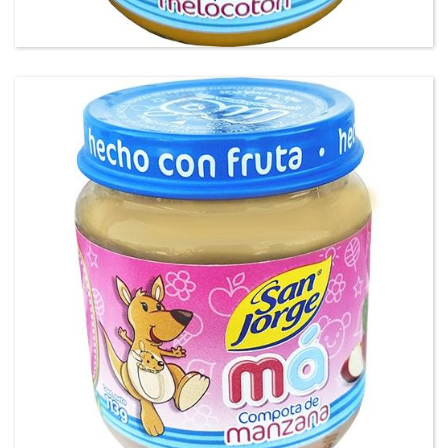
Compota Manzana San Jorge® má®