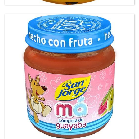
Compota Guayaba San Jorge® má®