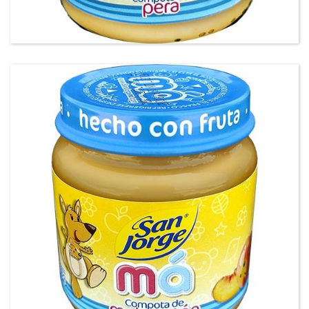
Compota Pera San Jorge® má®
Compota Melocoton San Jorge® má®