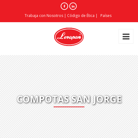
Trabaja con Nosotros
|
Código de Ética
|
Países
COMPOTAS SAN JORGE