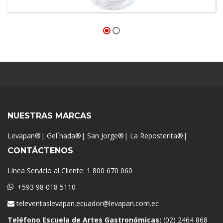
NUESTRAS MARCAS
Levapan®
|
Gel´hada®
|
San Jorge®
|
La Reposterita®
|
CONTÁCTENOS
Línea Servicio al Cliente:
1 800 670 060
+593 98 018 5110
televentaslevapan.ecuador@levapan.com.ec
Teléfono Escuela de Artes Gastronómicas:
(02) 2464 868