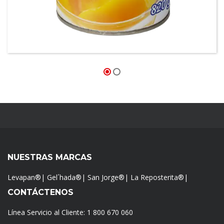
Duraznos San Jorge®
NUESTRAS MARCAS
Levapan®
|
Gel´hada®
|
San Jorge®
|
La Reposterita®
|
CONTÁCTENOS
Línea Servicio al Cliente:
1 800 670 060