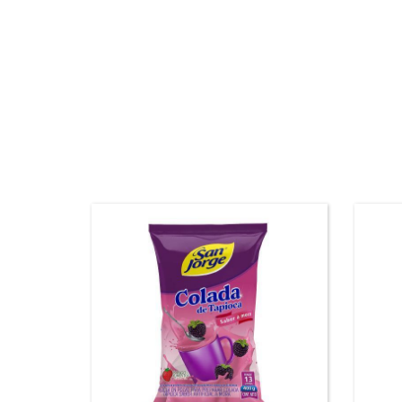
Tapioca mora San Jorge®
Tap