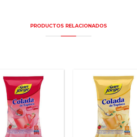
PRODUCTOS RELACIONADOS
ioca fresa San Jorge®
Tapioca vainilla San J