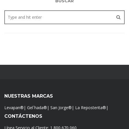
BUSCAR
NUESTRAS MARCAS
Levapan®
|
Gel´hada®
|
San Jorge®
|
La Reposterita®
|
CONTÁCTENOS
Línea Servicio al Cliente:
1 800 670 060