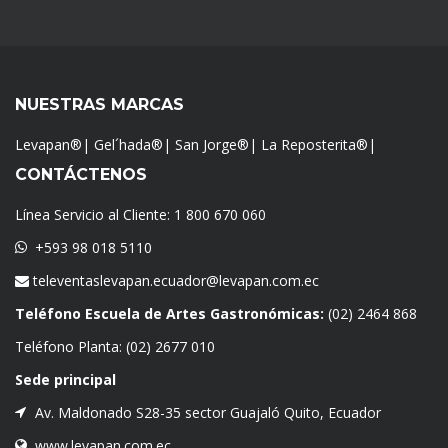
NUESTRAS MARCAS
Levapan®
|
Gel´hada®
|
San Jorge®
|
La Reposterita®
|
CONTÁCTENOS
Línea Servicio al Cliente:
1 800 670 060
+593 98 018 5110
televentaslevapan.ecuador@levapan.com.ec
Teléfono Escuela de Artes Gastronómicas:
(02) 2464 868
Teléfono Planta:
(02) 2677 010
Sede principal
Av. Maldonado S28-35 sector Guajaló Quito, Ecuador
www.levapan.com.ec