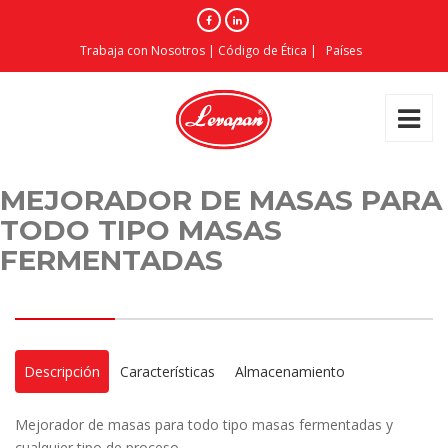
Trabaja con Nosotros
|
Código de Ética
|
Países
MEJORADOR DE MASAS PARA
TODO TIPO MASAS
FERMENTADAS
Descripción
Características
Almacenamiento
Mejorador de masas para todo tipo masas fermentadas y
cualquier tipo de proceso.