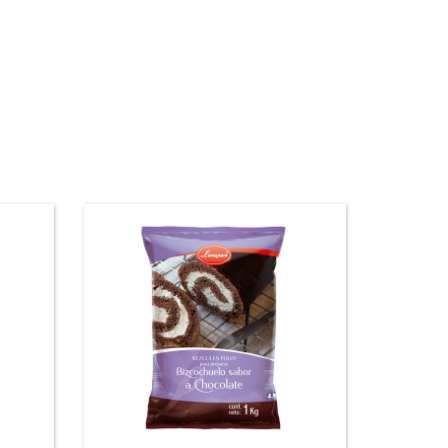
Mezcla en polvo para prepara
eparar
Bizcochuelos sabor a
late
chocolate