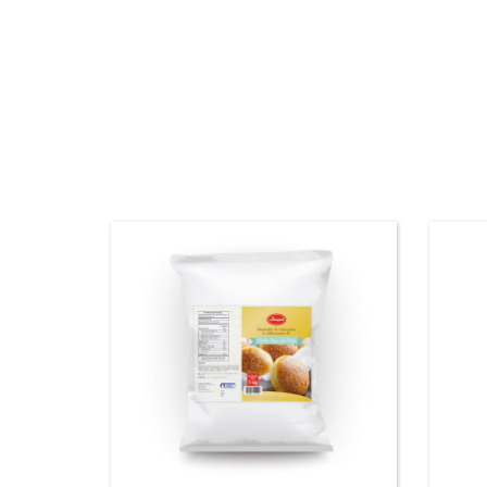
Mezcl
Mejorador de masas para
t
todo tipo masas fermentadas