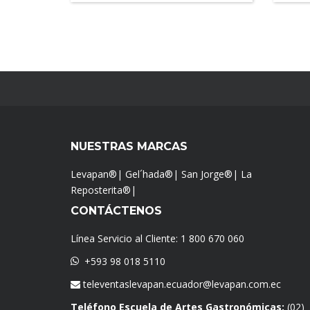
NUESTRAS MARCAS
Levapan®
|
Gel´hada®
|
San Jorge®
|
La
Reposterita®
|
CONTÁCTENOS
Línea Servicio al Cliente:
1 800 670 060
+593 98 018 5110
televentaslevapan.ecuador@levapan.com.ec
Teléfono Escuela de Artes Gastronómicas:
(02)