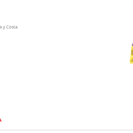
a y Costa
A