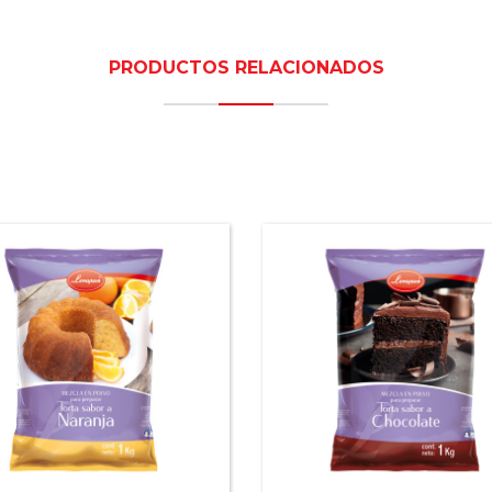
PRODUCTOS RELACIONADOS
a en polvo para preparar
Mezcla en polvo para pr
ortas sabor a Naranja
tortas sabor a Choco